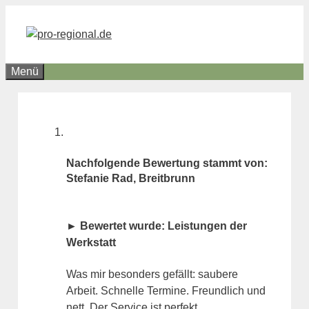
Zum
Inhalt
springen
Menü
Nachfolgende Bewertung stammt von:
Stefanie Rad, Breitbrunn
► Bewertet wurde: Leistungen der
Werkstatt
Was mir besonders gefällt: saubere
Arbeit. Schnelle Termine. Freundlich und
nett. Der Service ist perfekt.