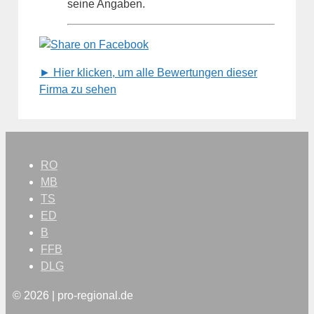
seine Angaben.
► Hier klicken, um alle Bewertungen dieser
Firma zu sehen
RO
MB
TS
ED
B
FFB
DLG
© 2026 | pro-regional.de